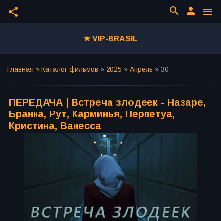
search
person
share
menu
★ VIP-BRASIL
Главная »
Каталог фильмов
»
2025
»
Апрель
»
30
ПЕРЕДАЧА | Встреча злодеек - Назаре,
Бранка, Рут, Карминья, Перпетуа,
Кристина, Ванесса